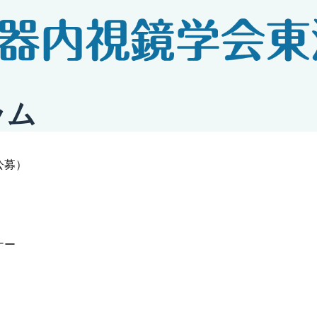
ラム
公募）
）
ナー